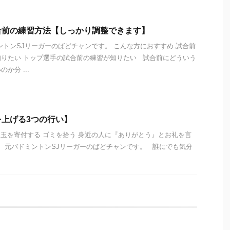
合前の練習方法【しっかり調整できます】
ントンSJリーガーのばどチャンです。 こんな方におすすめ 試合前
りたい トップ選手の試合前の練習が知りたい 試合前にどういう
か分 ...
上げる3つの行い】
の１円玉を寄付する ゴミを拾う 身近の人に『ありがとう』とお礼を言
。 元バドミントンSJリーガーのばどチャンです。 誰にでも気分