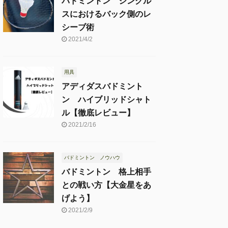
バドミントン シングル
スにおけるバック側のレ
シーブ術
2021/4/2
用具
アディダスバドミント
ン ハイブリッドシャト
ル【徹底レビュー】
2021/2/16
バドミントン ノウハウ
バドミントン 格上相手
との戦い方【大金星をあ
げよう】
2021/2/9