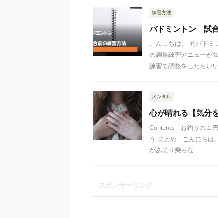
練習方法
バドミントン 試
こんにちは。 元バドミ
の調整練習メニューが知
練習で調整をしたらいいの
メンタル
心が晴れる【気分を
Contents お釣り
う まとめ こんにちは
があまり乗らな ...
スポンサーリンク