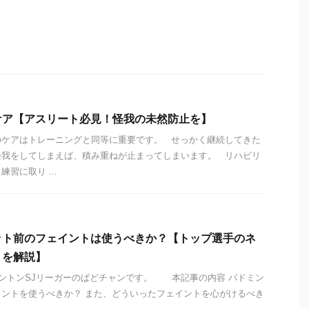
ケア【アスリート必見！怪我の未然防止を】
のケアはトレーニングと同等に重要です。 せっかく継続してきた
怪我をしてしまえば、積み重ねが止まってしまいます。 リハビリ
習に取り ...
ット前のフェイントは使うべきか？【トップ選手のネ
トを解説】
ントンSJリーガーのばどチャンです。 本記事の内容 バドミン
ントを使うべきか？ また、どういったフェイントを心がけるべき