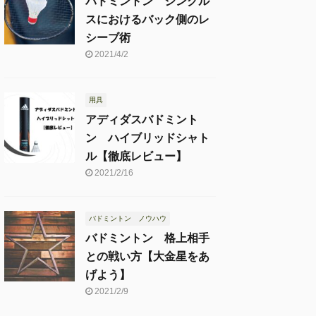
バドミントン シングル
スにおけるバック側のレ
シーブ術
2021/4/2
用具
アディダスバドミント
ン ハイブリッドシャト
ル【徹底レビュー】
2021/2/16
バドミントン ノウハウ
バドミントン 格上相手
との戦い方【大金星をあ
げよう】
2021/2/9