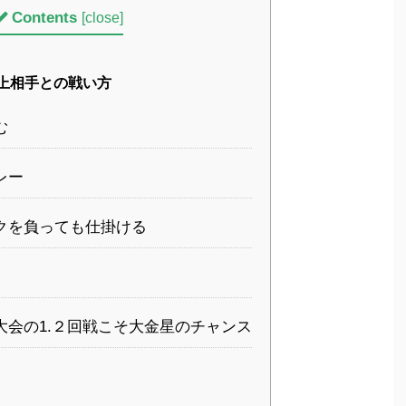
Contents
[
close
]
上相手との戦い方
む
レー
クを負っても仕掛ける
大会の1.２回戦こそ大金星のチャンス