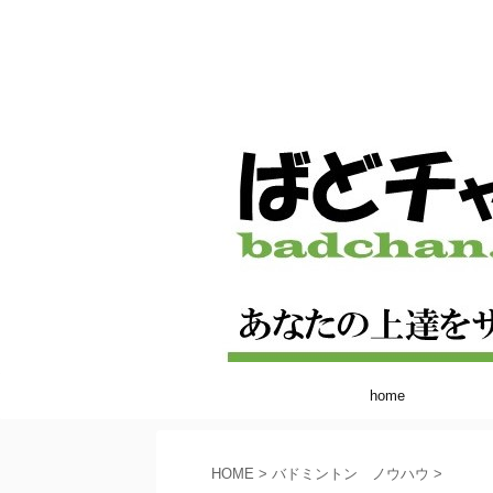
home
HOME
>
バドミントン ノウハウ
>