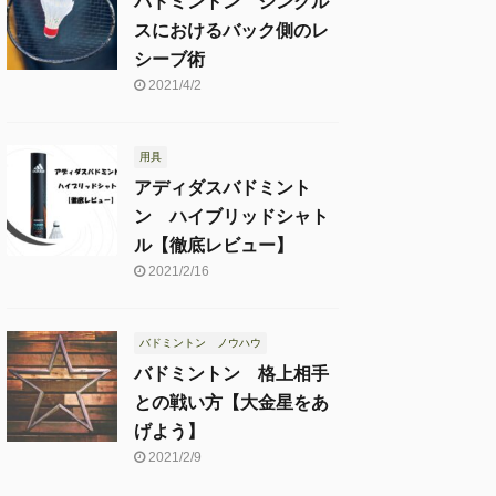
バドミントン シングル
スにおけるバック側のレ
シーブ術
2021/4/2
用具
アディダスバドミント
ン ハイブリッドシャト
ル【徹底レビュー】
2021/2/16
バドミントン ノウハウ
バドミントン 格上相手
との戦い方【大金星をあ
げよう】
2021/2/9